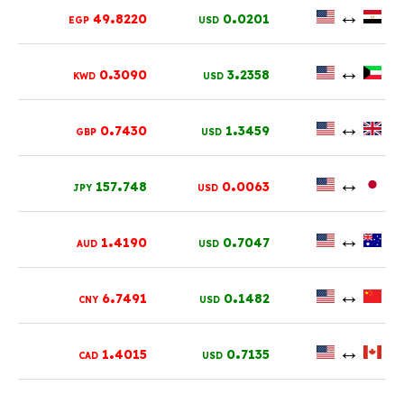
.
.
↔
49
8220
0
0201
EGP
USD
.
.
↔
0
3090
3
2358
KWD
USD
.
.
↔
0
7430
1
3459
GBP
USD
.
.
↔
157
748
0
0063
JPY
USD
.
.
↔
1
4190
0
7047
AUD
USD
.
.
↔
6
7491
0
1482
CNY
USD
.
.
↔
1
4015
0
7135
CAD
USD