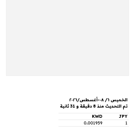
الخميس ٦/ ٠٨-أغسطس/٢٠٢٦
تم التحديث منذ 8 دقيقة و 31 ثانية
KWD
JPY
0
.
001959
1