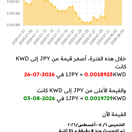
خلال هذه الفترة، أصغر قيمة من JPY إلى KWD
كانت
KWD في
0.0018923
1JPY =
2026-07-26
والقيمة الأعلى من JPY إلى KWD كانت
KWD في
0.0019729
1JPY =
2026-08-03
القيمة الآن
الخميس ٦/ ٠٨-أغسطس/٢٠٢٦
تم التحديث منذ 8 دقيقة و 31 ثانية