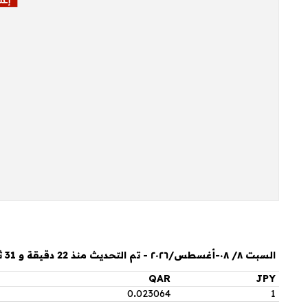
السبت ٨/ ٠٨-أغسطس/٢٠٢٦ - تم التحديث منذ 22 دقيقة و 31 ثانية
QAR
JPY
0
.
023064
1