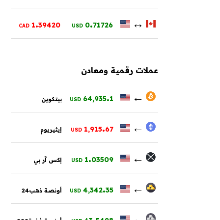
.
.
↔
1
39420
0
71726
CAD
USD
عملات رقمية ومعادن
.
←
64,935
1
بيتكوين
USD
.
←
1,915
67
إيثيريوم
USD
.
←
1
03509
إكس آر بي
USD
.
←
4,342
35
أونصة ذهب24
USD
.
←