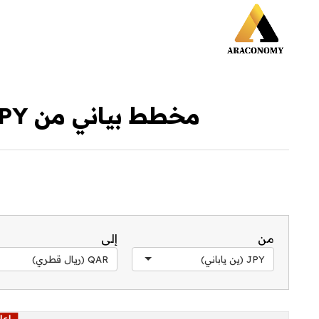
مخطط بياني من JPY إلى QAR خلال آخر 30 يوم
من
إلى
JPY (ين ياباني)
QAR (ريال قطري)