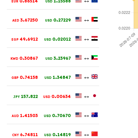
0
86514
1
15588
EUR
USD
.
.
↔
3
67250
0
27229
AED
USD
.
.
↔
49
6912
0
02012
EGP
USD
.
.
↔
0
30867
3
23967
KWD
USD
.
.
↔
0
74158
1
34847
GBP
USD
.
.
↔
157
822
0
00634
JPY
USD
.
.
↔
1
41503
0
70670
AUD
USD
.
.
↔
6
74811
0
14819
CNY
USD