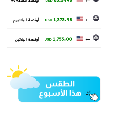
63
5498
أونصة فضة999
USD
.
←
1,373
98
أونصة البلاديوم
USD
.
←
1,753
00
أونصة البلاتين
USD