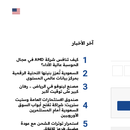
آخر الأخبار
كيف تنافس شركة AMD في مجال
الحوسبة عالية الأداء؟
السعودية تُعزز بنيتها التحتية الرقمية
بمركز بيانات عالمي المستوى
مصنع لينوفو في الرياض .. رهان
كبير على توقيت أكبر
صندوق الاستثمارات العامة وستيت
ستريت: شراكة تفتح أبواب السوق
السعودية أمام المستثمرين
الأوروبيين
استمرار توترات الشحن مع عودة
مضيق هرمز للإغلاق