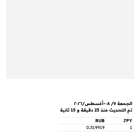
الجمعة ٧/ ٠٨-أغسطس/٢٠٢٦
تم التحديث منذ 23 دقيقة و 15 ثانية
RUB
JPY
0
.
519919
1