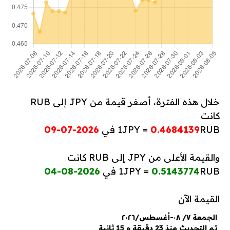
خلال هذه الفترة، أصغر قيمة من JPY إلى RUB
كانت
RUB في
0.4684139
1JPY =
2026-07-09
والقيمة الأعلى من JPY إلى RUB كانت
RUB في
0.5143774
1JPY =
2026-08-04
القيمة الآن
الجمعة ٧/ ٠٨-أغسطس/٢٠٢٦
تم التحديث منذ 23 دقيقة و 15 ثانية