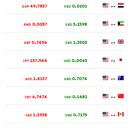
.
.
↔
49
7857
0
0201
EGP
USD
.
.
↔
0
3087
3
2398
KWD
USD
.
.
↔
0
7406
1
3503
GBP
USD
.
.
↔
157
544
0
0063
JPY
USD
.
.
↔
1
4137
0
7074
AUD
USD
.
.
↔
6
7474
0
1482
CNY
USD
.
.
↔
1
3938
0
7175
CAD
USD