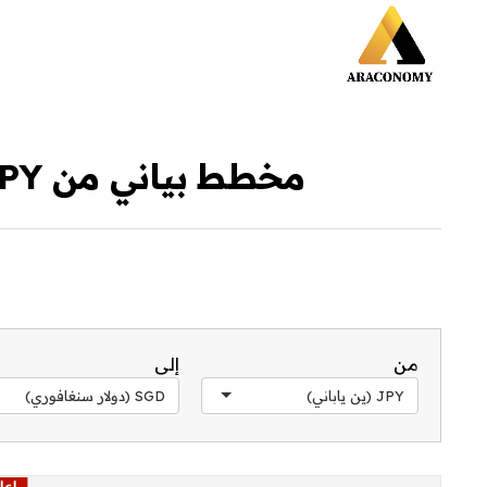
مخطط بياني من JPY إلى SGD خلال آخر 30 يوم
من
إلى
JPY (ين ياباني)
SGD (دولار سنغافوري)