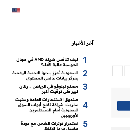
آخر الأخبار
كيف تنافس شركة AMD في مجال
الحوسبة عالية الأداء؟
السعودية تُعزز بنيتها التحتية الرقمية
بمركز بيانات عالمي المستوى
مصنع لينوفو في الرياض .. رهان
كبير على توقيت أكبر
صندوق الاستثمارات العامة وستيت
ستريت: شراكة تفتح أبواب السوق
السعودية أمام المستثمرين
الأوروبيين
استمرار توترات الشحن مع عودة
مضيق هرمز للإغلاق