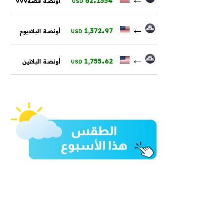
62
1354
أونصة فضة999
USD
.
←
1,372
97
أونصة البلاديوم
USD
.
←
1,755
62
أونصة البلاتين
USD