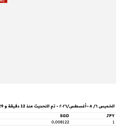
الخميس ٦/ ٠٨-أغسطس/٢٠٢٦ - تم التحديث منذ 12 دقيقة و 29 ثانية
SGD
JPY
0
.
008122
1