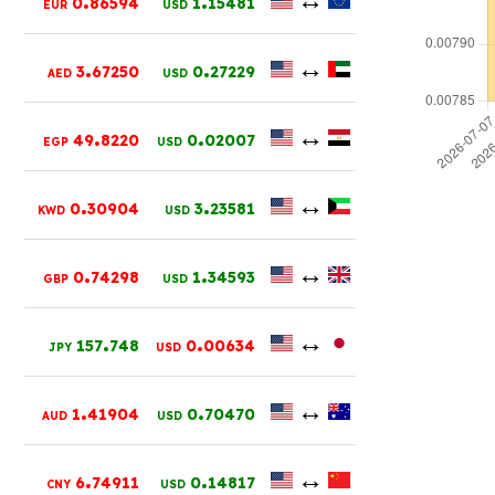
0
86594
1
15481
EUR
USD
.
.
↔
3
67250
0
27229
AED
USD
.
.
↔
49
8220
0
02007
EGP
USD
.
.
↔
0
30904
3
23581
KWD
USD
.
.
↔
0
74298
1
34593
GBP
USD
.
.
↔
157
748
0
00634
JPY
USD
.
.
↔
1
41904
0
70470
AUD
USD
.
.
↔
6
74911
0
14817
CNY
USD