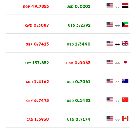
.
.
↔
49
7853
0
0201
EGP
USD
.
.
↔
0
3087
3
2392
KWD
USD
.
.
↔
0
7413
1
3490
GBP
USD
.
.
↔
157
852
0
0063
JPY
USD
.
.
↔
1
4162
0
7061
AUD
USD
.
.
↔
6
7475
0
1482
CNY
USD
.
.
↔
1
3938
0
7174
CAD
USD