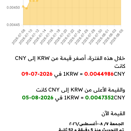
خلال هذه الفترة، أصغر قيمة من KRW إلى CNY
كانت
CNY في
0.0044986
1KRW =
2026-07-09
والقيمة الأعلى من KRW إلى CNY كانت
CNY في
0.0047352
1KRW =
2026-08-05
القيمة الآن
الجمعة ٧/ ٠٨-أغسطس/٢٠٢٦
تم التحديث منذ 5 دقيقة و 52 ثانية