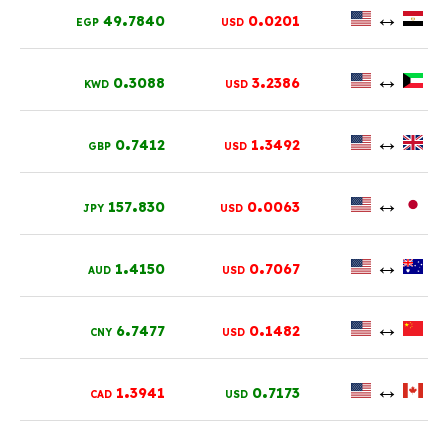
.
.
↔
49
7840
0
0201
EGP
USD
.
.
↔
0
3088
3
2386
KWD
USD
.
.
↔
0
7412
1
3492
GBP
USD
.
.
↔
157
830
0
0063
JPY
USD
.
.
↔
1
4150
0
7067
AUD
USD
.
.
↔
6
7477
0
1482
CNY
USD
.
.
↔
1
3941
0
7173
CAD
USD