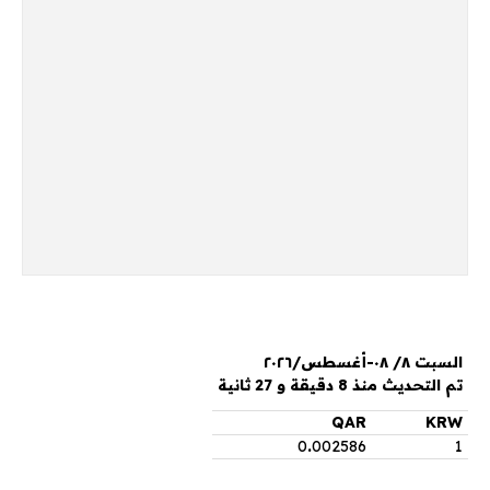
السبت ٨/ ٠٨-أغسطس/٢٠٢٦
تم التحديث منذ 8 دقيقة و 27 ثانية
QAR
KRW
0
.
002586
1