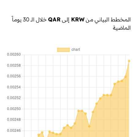
المخطط البياني من
KRW
إلى
QAR
خلال الـ 30 يوماً
الماضية