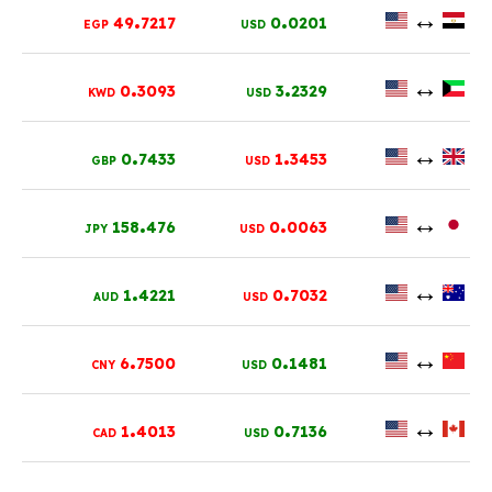
.
.
↔
49
7217
0
0201
EGP
USD
.
.
↔
0
3093
3
2329
KWD
USD
.
.
↔
0
7433
1
3453
GBP
USD
.
.
↔
158
476
0
0063
JPY
USD
.
.
↔
1
4221
0
7032
AUD
USD
.
.
↔
6
7500
0
1481
CNY
USD
.
.
↔
1
4013
0
7136
CAD
USD