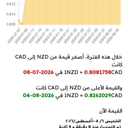
خلال هذه الفترة، أصغر قيمة من NZD إلى CAD
كانت
CAD في
0.8081758
1NZD =
2026-07-08
والقيمة الأعلى من NZD إلى CAD كانت
CAD في
0.8262029
1NZD =
2026-08-04
القيمة الآن
الخميس ٦/ ٠٨-أغسطس/٢٠٢٦
تم التحديث منذ 8 دقيقة و 9 ثانية