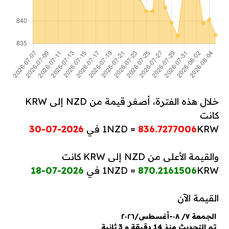
خلال هذه الفترة، أصغر قيمة من NZD إلى KRW
كانت
KRW في
836.7277006
1NZD =
2026-07-30
والقيمة الأعلى من NZD إلى KRW كانت
KRW في
870.2161506
1NZD =
2026-07-18
القيمة الآن
الجمعة ٧/ ٠٨-أغسطس/٢٠٢٦
تم التحديث منذ 14 دقيقة و 3 ثانية