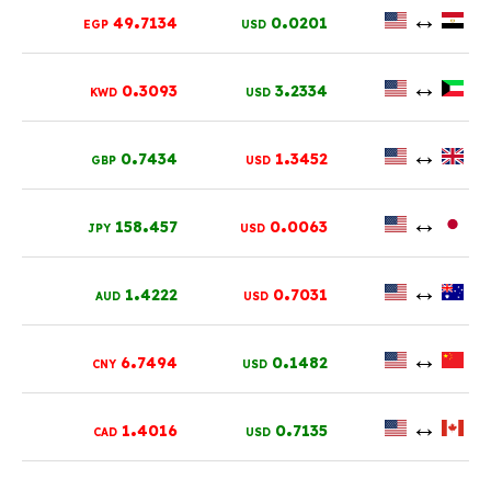
.
.
↔
49
7134
0
0201
EGP
USD
.
.
↔
0
3093
3
2334
KWD
USD
.
.
↔
0
7434
1
3452
GBP
USD
.
.
↔
158
457
0
0063
JPY
USD
.
.
↔
1
4222
0
7031
AUD
USD
.
.
↔
6
7494
0
1482
CNY
USD
.
.
↔
1
4016
0
7135
CAD
USD