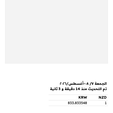
الجمعة ٧/ ٠٨-أغسطس/٢٠٢٦
تم التحديث منذ 14 دقيقة و 3 ثانية
KRW
NZD
833
.
833548
1