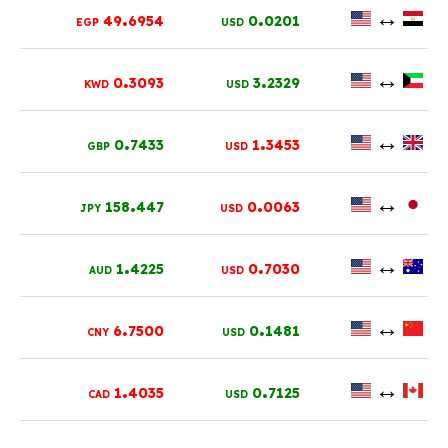
.
.
↔
49
6954
0
0201
EGP
USD
.
.
↔
0
3093
3
2329
KWD
USD
.
.
↔
0
7433
1
3453
GBP
USD
.
.
↔
158
447
0
0063
JPY
USD
.
.
↔
1
4225
0
7030
AUD
USD
.
.
↔
6
7500
0
1481
CNY
USD
.
.
↔
1
4035
0
7125
CAD
USD