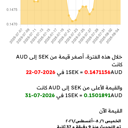
خلال هذه الفترة، أصغر قيمة من SEK إلى AUD
كانت
AUD في
0.1471156
1SEK =
2026-07-22
والقيمة الأعلى من SEK إلى AUD كانت
AUD في
0.1501891
1SEK =
2026-07-31
القيمة الآن
الخميس ٦/ ٠٨-أغسطس/٢٠٢٦
تم التحديث منذ 9 دقيقة و 37 ثانية