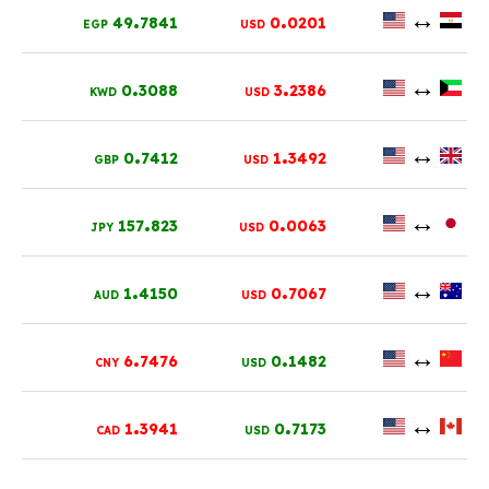
.
.
↔
49
7841
0
0201
EGP
USD
.
.
↔
0
3088
3
2386
KWD
USD
.
.
↔
0
7412
1
3492
GBP
USD
.
.
↔
157
823
0
0063
JPY
USD
.
.
↔
1
4150
0
7067
AUD
USD
.
.
↔
6
7476
0
1482
CNY
USD
.
.
↔
1
3941
0
7173
CAD
USD