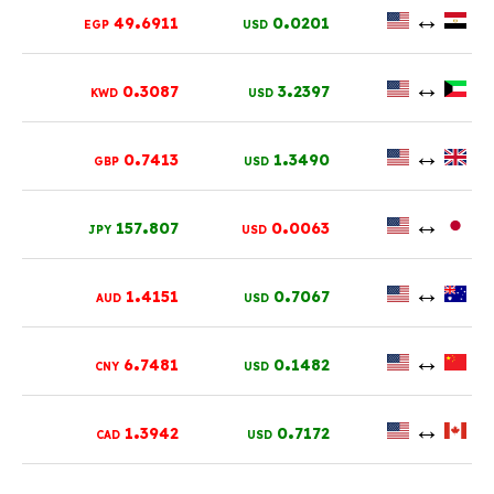
.
.
↔
49
6911
0
0201
EGP
USD
.
.
↔
0
3087
3
2397
KWD
USD
.
.
↔
0
7413
1
3490
GBP
USD
.
.
↔
157
807
0
0063
JPY
USD
.
.
↔
1
4151
0
7067
AUD
USD
.
.
↔
6
7481
0
1482
CNY
USD
.
.
↔
1
3942
0
7172
CAD
USD