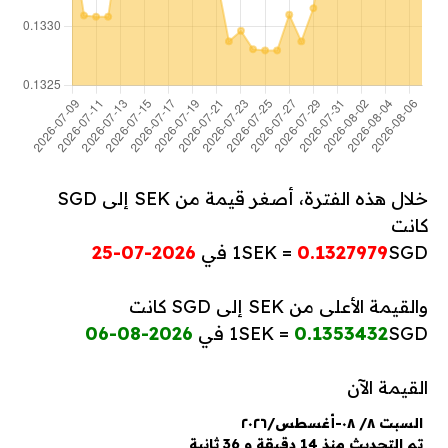
خلال هذه الفترة، أصغر قيمة من SEK إلى SGD
كانت
SGD في
0.1327979
1SEK =
2026-07-25
والقيمة الأعلى من SEK إلى SGD كانت
SGD في
0.1353432
1SEK =
2026-08-06
القيمة الآن
السبت ٨/ ٠٨-أغسطس/٢٠٢٦
تم التحديث منذ 14 دقيقة و 36 ثانية