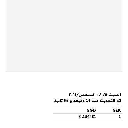
السبت ٨/ ٠٨-أغسطس/٢٠٢٦
تم التحديث منذ 14 دقيقة و 36 ثانية
SGD
SEK
0
.
134981
1