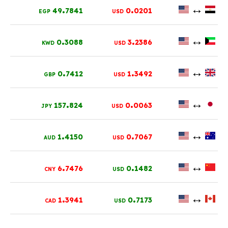
.
.
↔
49
7841
0
0201
EGP
USD
.
.
↔
0
3088
3
2386
KWD
USD
.
.
↔
0
7412
1
3492
GBP
USD
.
.
↔
157
824
0
0063
JPY
USD
.
.
↔
1
4150
0
7067
AUD
USD
.
.
↔
6
7476
0
1482
CNY
USD
.
.
↔
1
3941
0
7173
CAD
USD