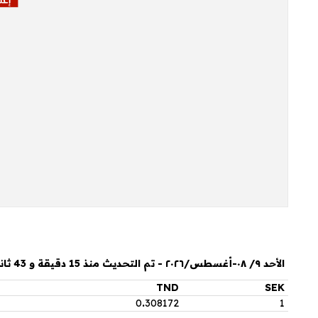
الأحد ٩/ ٠٨-أغسطس/٢٠٢٦ - تم التحديث منذ 15 دقيقة و 43 ثانية
TND
SEK
0
.
308172
1