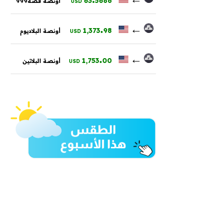
63
5686
أونصة فضة999
USD
.
←
1,373
98
أونصة البلاديوم
USD
.
←
1,753
00
أونصة البلاتين
USD