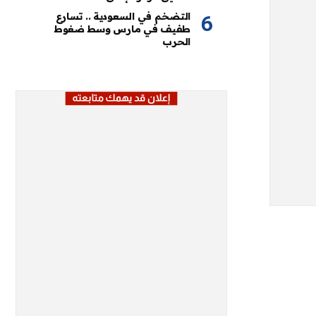
التضخم في السعودية .. تسارع
طفيف في مارس وسط ضغوط
الحرب