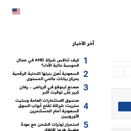
آخر الأخبار
كيف تنافس شركة AMD في مجال
الحوسبة عالية الأداء؟
السعودية تُعزز بنيتها التحتية الرقمية
بمركز بيانات عالمي المستوى
مصنع لينوفو في الرياض .. رهان
كبير على توقيت أكبر
صندوق الاستثمارات العامة وستيت
ستريت: شراكة تفتح أبواب السوق
السعودية أمام المستثمرين
الأوروبيين
استمرار توترات الشحن مع عودة
مضيق هرمز للإغلاق