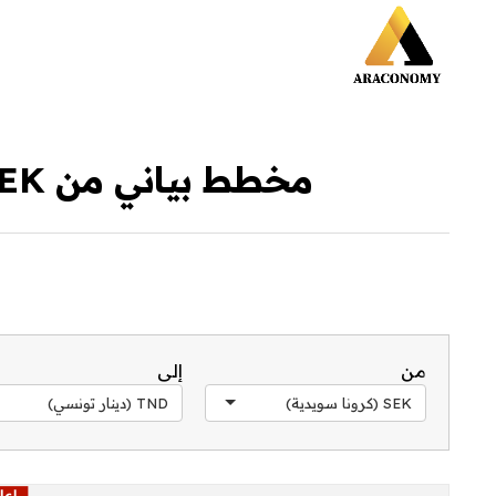
مخطط بياني من SEK إلى TND خلال آخر 30 يوم
من
إلى
SEK (كرونا سويدية)
TND (دينار تونسي)