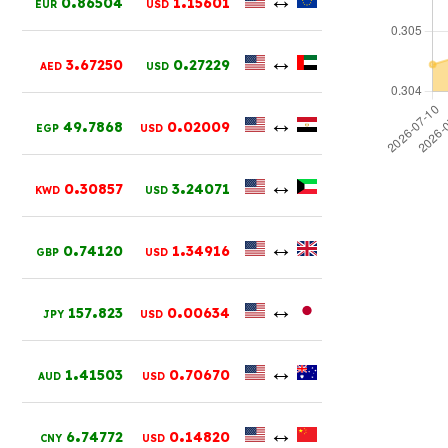
0
86504
1
15601
EUR
USD
.
.
↔
3
67250
0
27229
AED
USD
.
.
↔
49
7868
0
02009
EGP
USD
.
.
↔
0
30857
3
24071
KWD
USD
.
.
↔
0
74120
1
34916
GBP
USD
.
.
↔
157
823
0
00634
JPY
USD
.
.
↔
1
41503
0
70670
AUD
USD
.
.
↔
6
74772
0
14820
CNY
USD