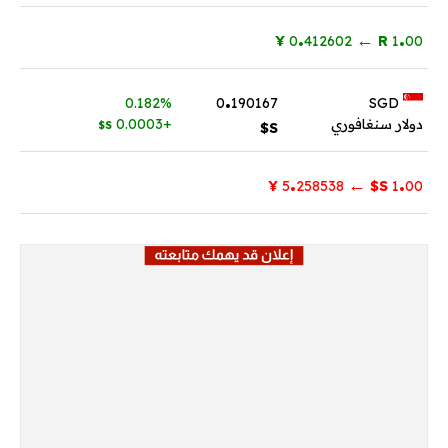
.
.
←
¥
412602
0
R
1
00
.
0.182%
0
190167
SGD
دولار سنغافوري
+0.0003
S$
S$
.
.
←
¥
258538
5
S$
1
00