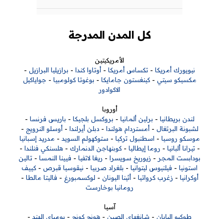
كل المدن المدرجة
الأمريكيتين
نيويورك أمريكا
-
تكساس أمريكا
-
أوتاوا كندا
-
برازيليا البرازيل
-
مكسيكو سيتي
-
كينغستون جامايكا
-
بوغوتا كولومبيا
-
جواياكيل
الاكوادور
أوروبا
لندن بريطانيا
-
برلين ألمانيا
-
بروكسل بلجيكا
-
باريس فرنسا
-
لشبونة البرتغال
-
أمستردام هولندا
-
دبلن أيرلندا
-
أوسلو النرويج
-
موسكو روسيا
-
اسطنبول تركيا
-
ستوكهولم السويد
-
مدريد إسبانيا
-
تيرانا ألبانيا
-
روما إيطاليا
-
كوبنهاجن الدنمارك
-
هلسنكي فنلندا
-
بودابست المجر
-
زيوريخ سويسرا
-
ريغا لاتفيا
-
فيينا النمسا
-
تالين
استونيا
-
فيلنيوس ليتوانيا
-
بلغراد صربيا
-
نيقوسيا قبرص
-
كييف
أوكرانيا
-
زغرب كرواتيا
-
أثينا اليونان
-
لوكسمبورغ
-
فاليتا مالطا
-
رومانيا بوخارست
آسيا
طوكيو اليابان
-
شانغهاي الصين
-
هونج كونج
-
بومباي الهند
-