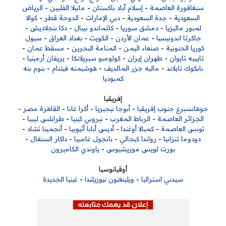
سنغافورة العاصمة
-
إسلام آباد باكستان
-
مانيلا الفلبين
-
الرياض
السعودية
-
جدة السعودية
-
دبي الإمارات
-
الدوحة قطر
-
كوالا
لمبور ماليزيا
-
دمشق سوريا
-
كاتماندو نيبال
-
دكا بنجلاديش
-
جاكرتا اندونيسيا
-
عمان الأردن
-
الكويت
-
بغداد العراق
-
سيول
كوريا الجنوبية
-
صنعاء اليمن
-
المنامة البحرين
-
مسقط عمان
-
تايبيه تايوان
-
طهران إيران
-
كولومبو سيريلانكا
-
يريفان أرمينيا
-
بانكوك تايلاند
-
ماليه جزر المالديف
-
هوشيمنه فيتنام
-
بنوم بنه
كمبوديا
إفريقيا
جوهانسبرغ جنوب إفريقيا
-
أبوجا نيجيريا
-
أكرا غانا
-
القاهرة مصر
-
الجزائر العاصمة
-
الرباط المغرب
-
نيروبي كينيا
-
طرابلس ليبيا
-
تونس العاصمة
-
كمبالا أوغندا
-
أديس أبابا أثيوبيا
-
أنجمينا تشاد
-
دودوما تنزانيا
-
رواندا كيجالي
-
بانجول غامبيا
-
داكار السنغال
-
بورت لويس موريشيوس
-
ياوندي الكاميرون
أوقيانوسيا
سيدني استراليا
-
ويلينغتون نيوزيلندا
-
غينيا الجديدة