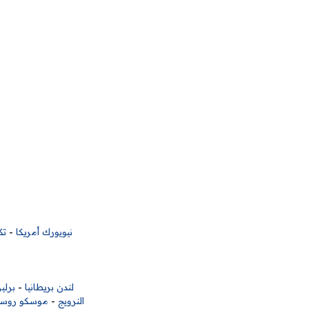
نيويورك أمريكا
-
تك
لندن بريطانيا
-
برلين
النرويج
-
موسكو روسي