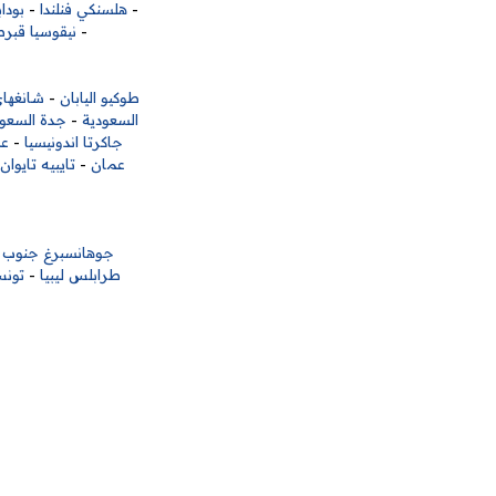
-
هلسنكي فنلندا
-
بودا
-
نيقوسيا قب
طوكيو اليابان
-
شانغها
السعودية
-
جدة السعود
جاكرتا اندونيسيا
-
عم
عمان
-
تايبيه تايوان
جوهانسبرغ جنوب إف
طرابلس ليبيا
-
تونس