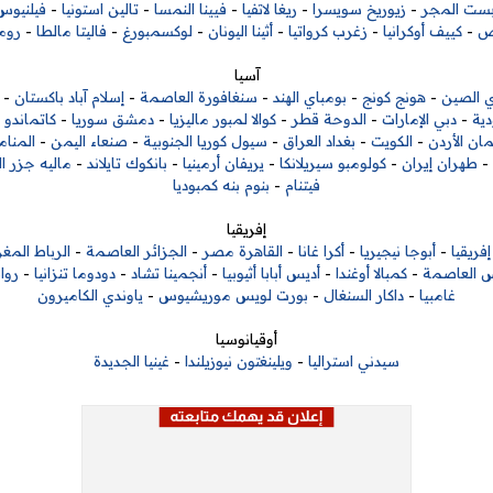
بست المجر
-
زيوريخ سويسرا
-
ريغا لاتفيا
-
فيينا النمسا
-
تالين استونيا
-
فيلنيوس 
رص
-
كييف أوكرانيا
-
زغرب كرواتيا
-
أثينا اليونان
-
لوكسمبورغ
-
فاليتا مالطا
-
روم
آسيا
ي الصين
-
هونج كونج
-
بومباي الهند
-
سنغافورة العاصمة
-
إسلام آباد باكستان
-
ية
-
دبي الإمارات
-
الدوحة قطر
-
كوالا لمبور ماليزيا
-
دمشق سوريا
-
كاتماندو ن
ان الأردن
-
الكويت
-
بغداد العراق
-
سيول كوريا الجنوبية
-
صنعاء اليمن
-
المنام
-
طهران إيران
-
كولومبو سيريلانكا
-
يريفان أرمينيا
-
بانكوك تايلاند
-
ماليه جزر ا
فيتنام
-
بنوم بنه كمبوديا
إفريقيا
ريقيا
-
أبوجا نيجيريا
-
أكرا غانا
-
القاهرة مصر
-
الجزائر العاصمة
-
الرباط المغ
 العاصمة
-
كمبالا أوغندا
-
أديس أبابا أثيوبيا
-
أنجمينا تشاد
-
دودوما تنزانيا
-
روان
غامبيا
-
داكار السنغال
-
بورت لويس موريشيوس
-
ياوندي الكاميرون
أوقيانوسيا
سيدني استراليا
-
ويلينغتون نيوزيلندا
-
غينيا الجديدة