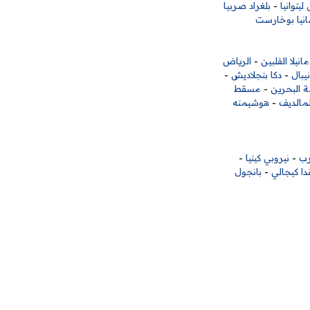
ليتوانيا
-
بلغراد صربيا
انيا بوخارست
مانيلا الفلبين
-
الرياض
يبال
-
دكا بنجلاديش
-
ة البحرين
-
مسقط
لمالديف
-
هوشيمنه
رب
-
نيروبي كينيا
-
دا كيجالي
-
بانجول