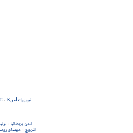
نيويورك أمريكا
-
تك
لندن بريطانيا
-
برلين
النرويج
-
موسكو روسي