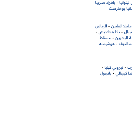
ليتوانيا
-
بلغراد صربيا
انيا بوخارست
مانيلا الفلبين
-
الرياض
يبال
-
دكا بنجلاديش
-
ة البحرين
-
مسقط
لمالديف
-
هوشيمنه
رب
-
نيروبي كينيا
-
دا كيجالي
-
بانجول