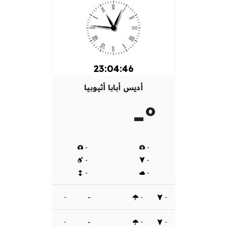
23:04:47
أديس أبابا أثيوبيا
-º
-
-
-
-
-
-
-
-
-
-
-
-
-
-