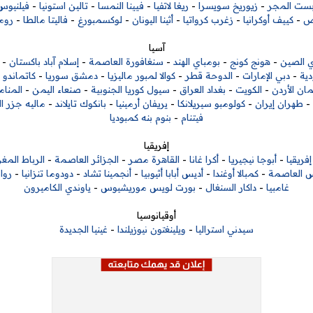
بست المجر
-
زيوريخ سويسرا
-
ريغا لاتفيا
-
فيينا النمسا
-
تالين استونيا
-
فيلنيوس 
رص
-
كييف أوكرانيا
-
زغرب كرواتيا
-
أثينا اليونان
-
لوكسمبورغ
-
فاليتا مالطا
-
روم
آسيا
ي الصين
-
هونج كونج
-
بومباي الهند
-
سنغافورة العاصمة
-
إسلام آباد باكستان
-
ية
-
دبي الإمارات
-
الدوحة قطر
-
كوالا لمبور ماليزيا
-
دمشق سوريا
-
كاتماندو ن
ان الأردن
-
الكويت
-
بغداد العراق
-
سيول كوريا الجنوبية
-
صنعاء اليمن
-
المنام
-
طهران إيران
-
كولومبو سيريلانكا
-
يريفان أرمينيا
-
بانكوك تايلاند
-
ماليه جزر ا
فيتنام
-
بنوم بنه كمبوديا
إفريقيا
ريقيا
-
أبوجا نيجيريا
-
أكرا غانا
-
القاهرة مصر
-
الجزائر العاصمة
-
الرباط المغ
 العاصمة
-
كمبالا أوغندا
-
أديس أبابا أثيوبيا
-
أنجمينا تشاد
-
دودوما تنزانيا
-
روان
غامبيا
-
داكار السنغال
-
بورت لويس موريشيوس
-
ياوندي الكاميرون
أوقيانوسيا
سيدني استراليا
-
ويلينغتون نيوزيلندا
-
غينيا الجديدة