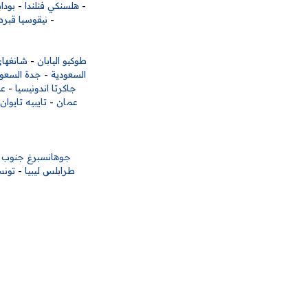
-
هلسنكي فنلندا
-
بودا
-
نيقوسيا قب
طوكيو اليابان
-
شانغها
السعودية
-
جدة السعود
جاكرتا اندونيسيا
-
عم
عمان
-
تايبيه تايوان
جوهانسبرغ جنوب إف
طرابلس ليبيا
-
تونس