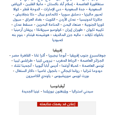
سنغافورة العاصمة
-
إسلام آباد باكستان
-
مانيلا الفلبين
-
الرياض
السعودية
-
جدة السعودية
-
دبي الإمارات
-
الدوحة قطر
-
كوالا
لمبور ماليزيا
-
دمشق سوريا
-
كاتماندو نيبال
-
دكا بنجلاديش
-
جاكرتا اندونيسيا
-
عمان الأردن
-
الكويت
-
بغداد العراق
-
سيول
كوريا الجنوبية
-
صنعاء اليمن
-
المنامة البحرين
-
مسقط عمان
-
تايبيه تايوان
-
طهران إيران
-
كولومبو سيريلانكا
-
يريفان أرمينيا
-
بانكوك تايلاند
-
ماليه جزر المالديف
-
هوشيمنه فيتنام
-
بنوم بنه
كمبوديا
إفريقيا
جوهانسبرغ جنوب إفريقيا
-
أبوجا نيجيريا
-
أكرا غانا
-
القاهرة مصر
-
الجزائر العاصمة
-
الرباط المغرب
-
نيروبي كينيا
-
طرابلس ليبيا
-
تونس العاصمة
-
كمبالا أوغندا
-
أديس أبابا أثيوبيا
-
أنجمينا تشاد
-
دودوما تنزانيا
-
رواندا كيجالي
-
بانجول غامبيا
-
داكار السنغال
-
بورت لويس موريشيوس
-
ياوندي الكاميرون
أوقيانوسيا
سيدني استراليا
-
ويلينغتون نيوزيلندا
-
غينيا الجديدة