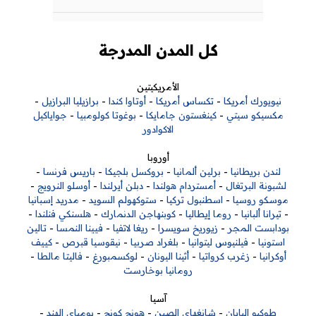
كل المدن المدرجة
الأمريكيتين
نيويورك أمريكا
-
تكساس أمريكا
-
أوتاوا كندا
-
برازيليا البرازيل
-
مكسيكو سيتي
-
كينغستون جامايكا
-
بوغوتا كولومبيا
-
جواياكيل
الاكوادور
أوروبا
لندن بريطانيا
-
برلين ألمانيا
-
بروكسل بلجيكا
-
باريس فرنسا
-
لشبونة البرتغال
-
أمستردام هولندا
-
دبلن أيرلندا
-
أوسلو النرويج
-
موسكو روسيا
-
اسطنبول تركيا
-
ستوكهولم السويد
-
مدريد إسبانيا
-
تيرانا ألبانيا
-
روما إيطاليا
-
كوبنهاجن الدنمارك
-
هلسنكي فنلندا
-
بودابست المجر
-
زيوريخ سويسرا
-
ريغا لاتفيا
-
فيينا النمسا
-
تالين
استونيا
-
فيلنيوس ليتوانيا
-
بلغراد صربيا
-
نيقوسيا قبرص
-
كييف
أوكرانيا
-
زغرب كرواتيا
-
أثينا اليونان
-
لوكسمبورغ
-
فاليتا مالطا
-
رومانيا بوخارست
آسيا
طوكيو اليابان
-
شانغهاي الصين
-
هونج كونج
-
بومباي الهند
-